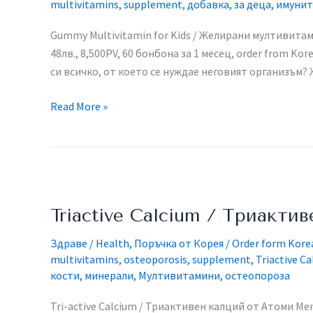
multivitamins
,
supplement
,
добавка
,
за деца
,
имунит
Мултивитамини
за
Gummy Multivitamin for Kids / Желирани мултивитами
деца
48лв., 8,500PV, 60 бонбона за 1 месец, order from Kor
си всичко, от което се нуждае неговият организъм
Read More »
Triactive
Calcium
Triactive Calcium / Триакти
/
Триактивен
Здраве / Health
,
Поръчка от Корея / Order form Kore
калций
multivitamins
,
osteoporosis
,
supplement
,
Triactive C
кости
,
минерали
,
Мултивитамини
,
остеопороза
Tri-active Calcium / Триактивен калций от Атоми​ Mem