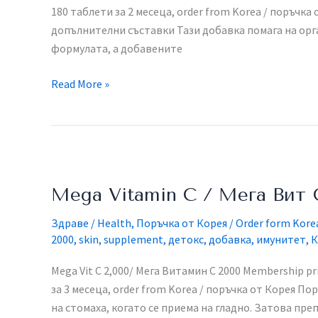
180 таблети за 2 месеца, order from Korea / поръч
допълнителни съставки Тази добавка помага на орг
формулата, а добавените
Read More »
Mega
Vitamin
Mega Vitamin C / Мега Вит 
C
/
Здраве / Health
,
Поръчка от Корея / Order form Kore
Мега
2000
,
skin
,
supplement
,
детокс
,
добавка
,
имунитет
,
К
Вит
С
Mega Vit C 2,000/ Мега Витамин С 2000​ Membership pr
за 3 месеца, order from Korea / поръчка от Корея​ 
на стомаха, когато се приема на гладно. Затова пре