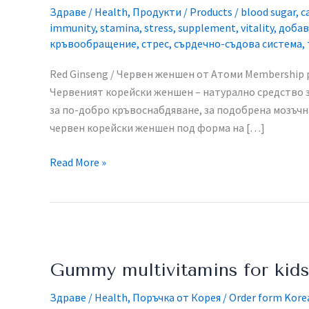
Женшен
Здраве / Health
,
Продукти / Products
/
blood sugar
,
c
от
immunity
,
stamina
,
stress
,
supplement
,
vitality
,
добав
Атоми
кръвообращение
,
стрес
,
сърдечно-съдова система
,
Red Ginseng / Червен женшен от Атоми​ Membership pri
Червеният корейски женшен – натурално средство за
за по-добро кръвоснабдяване, за подобрена мозъчн
червен корейски женшен под форма на […]
Read More »
Gummy
multivitamins
Gummy multivitamins for kid
for
kids
Здраве / Health
,
Поръчка от Корея / Order form Kore
/