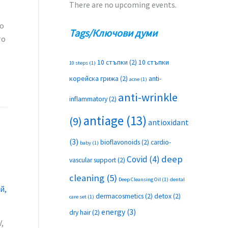
There are no upcoming events.
ло
Tags/Ключови думи
то
10 стъпки
(2)
10 стъпки
10 steps
(1)
корейска грижа
(2)
anti-
acne
(1)
anti-wrinkle
inflammatory
(2)
antiage
(13)
(9)
antioxidant
(3)
bioflavonoids
(2)
cardio-
baby
(1)
deep
Covid
(4)
vascular support
(2)
cleaning
(5)
Deep Cleansing Oil
(1)
dental
ий
,
dermacosmetics
(2)
detox
(2)
care set
(1)
energy
(3)
dry hair
(2)
,