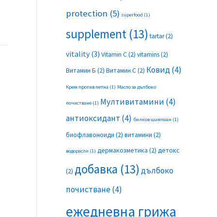
protection
(5)
superfood
(1)
supplement
(13)
tartar
(2)
vitality
(3)
Vitamin C
(2)
vitamins
(2)
Ковид
(4)
Витамин Б
(2)
Витамин С
(2)
Крем против петна
(1)
Масло за дълбоко
Мултивитамини
(4)
почистване
(1)
антиоксидант
(4)
билков шампоан
(1)
биофлавоноиди
(2)
витамини
(2)
дермакозметика
(2)
детокс
водорасли
(1)
добавка
(13)
дълбоко
(2)
почистване
(4)
ежедневна грижа