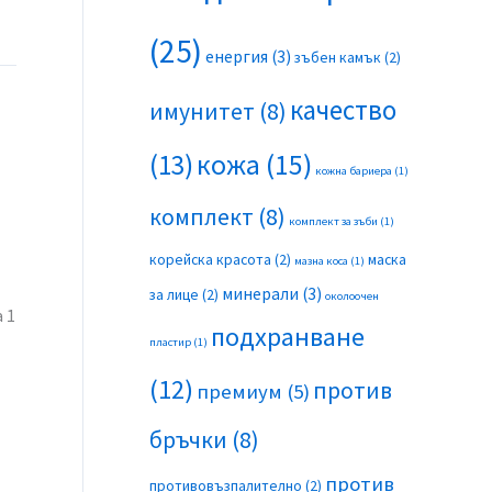
(25)
енергия
(3)
зъбен камък
(2)
качество
имунитет
(8)
(13)
кожа
(15)
кожна бариера
(1)
комплект
(8)
комплект за зъби
(1)
корейска красота
(2)
маска
мазна коса
(1)
минерали
(3)
за лице
(2)
околоочен
 1
подхранване
пластир
(1)
(12)
против
премиум
(5)
бръчки
(8)
против
противовъзпалително
(2)