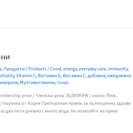
ини
a
,
Продукти / Products
/
Covid
,
energy
,
everyday care
,
immunity
,
vitality
,
Vitamin C
,
Витамин Б
,
Витамин С
,
добавка
,
ежедневна
инерали
,
Мултивитамини
,
тонус
mbership price / Членска цена: 35,000KRW / около 70лв.,
ea / поръчка от Корея​ Препоръчан прием: за пълноценно здраве
) два пъти дневно с много вода. Не излагайте на пряка