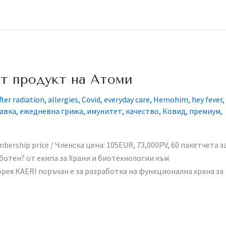
 продукт на Атоми
fter radiation
,
allergies
,
Covid
,
everyday care
,
Hemohim
,
hey fever
,
авка
,
ежедневна грижа
,
имунитет
,
качество
,
Ковид
,
премиум
,
rship price / Членска цена: 105EUR, 73,000PV, 60 пакетчета за
аботен? от екипа за Храни и биотехнологии към
рея KAERI поръчан е за разработка на функционална храна за