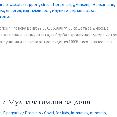
ardio-vascular support
,
circulation
,
energy
,
Ginseng
,
Honsamdan
,
ка
,
енергия
,
издръжливост
,
имунитет
,
кръвна захар
,
тонус
ce / Членска цена: 77.50€, 55,000PV, 60 сашета за 2 месеца​
 засилване на имунитета, за борба с хроничната умора и стре
а функция и за силна антиоксидация 100% висококачествен
s / Мултивитамини за деца
a
,
Продукти / Products
/
Covid
,
for kids
,
immunity
,
minerals
,