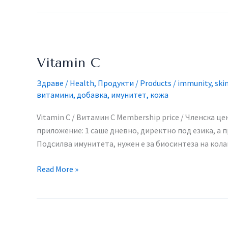
Vitamin
С
Vitamin С
Здраве / Health
,
Продукти / Products
/
immunity
,
ski
витамини
,
добавка
,
имунитет
,
кожа
Vitamin C / Витамин С​ Membership price / Членска цен
приложение: 1 саше дневно, директно под езика, а п
Подсилва имунитета, нужен е за биосинтеза на кол
Read More »
Atomybiotics