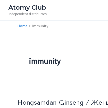
Skip
Atomy Club
to
Independent distributors
content
Home
immunity
immunity
Hongsamdan
Ginseng
Hongsamdan Ginseng / Жен
/