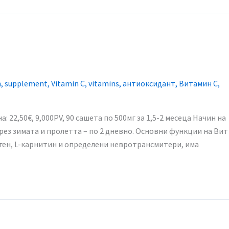
n
,
supplement
,
Vitamin C
,
vitamins
,
антиоксидант
,
Витамин С
,
а: 22,50€, 9,000PV, 90 сашета по 500мг за 1,5-2 месеца​ Начин на
рез зимата и пролетта – по 2 дневно. Основни функции на Вит
аген, L-карнитин и определени невротрансмитери, има