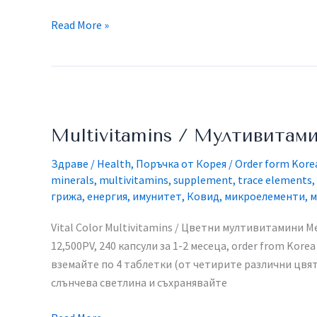
Read More »
Multivitamins
/
Multivitamins / Мултивитам
Мултивитамини
Здраве / Health
,
Поръчка от Корея / Order form Kore
minerals
,
multivitamins
,
supplement
,
trace elements
,
грижа
,
енергия
,
имунитет
,
Ковид
,
микроелементи
,
м
Vital Color Multivitamins / Цветни мултивитамини Me
12,500PV, 240 капсули за 1-2 месеца, order from Kor
вземайте по 4 таблетки (от четирите различни цвята
слънчева светлина и съхранявайте