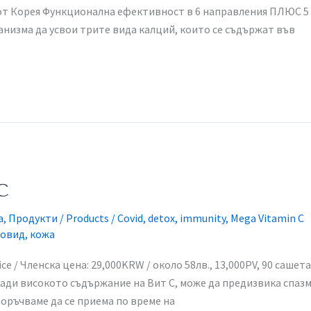
ка от Корея​ Функционална ефективност в 6 направления ПЛЮС 5
анизма да усвои трите вида калций, които се съдържат във
С
a
,
Продукти / Products
/
Covid
,
detox
,
immunity
,
Mega Vitamin C
овид
,
кожа
ice / Членска цена: 29,000KRW / около 58лв., 13,000PV, 90 сашета
Поради високото съдържание на Вит С, може да предизвика спаз
поръчваме да се приема по време на