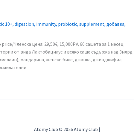
ic 10+
,
digestion
,
immunity
,
probiotic
,
supplement
,
добавка
,
price/Членска цена: 29,50€, 15,000PV, 60 сашета за 1 месец​
терии от вида Лактобацилус и всяко саше съдържа над 3млрд
ромелаин), мандарина, женско биле, джанка, джинджифил,
носмилателни
Atomy Club © 2026 Atomy Club |