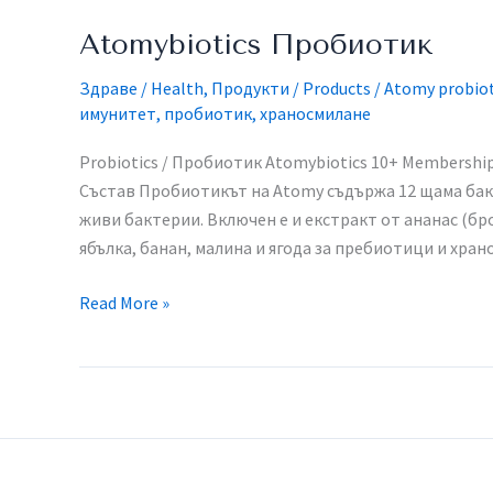
Пробиотик
Atomybiotics Пробиотик
Здраве / Health
,
Продукти / Products
/
Atomy probiot
имунитет
,
пробиотик
,
храносмилане
Probiotics / Пробиотик Atomybiotics 10+​ Membership 
Състав Пробиотикът на Atomy съдържа 12 щама бак
живи бактерии. Включен е и екстракт от ананас (б
ябълка, банан, малина и ягода за пребиотици и хра
Read More »