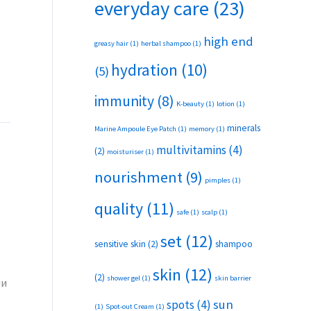
everyday care
(23)
high end
greasy hair
(1)
herbal shampoo
(1)
hydration
(10)
(5)
immunity
(8)
K-beauty
(1)
lotion
(1)
minerals
Marine Ampoule Eye Patch
(1)
memory
(1)
multivitamins
(4)
(2)
moisturiser
(1)
nourishment
(9)
pimples
(1)
quality
(11)
safe
(1)
scalp
(1)
set
(12)
sensitive skin
(2)
shampoo
skin
(12)
(2)
shower gel
(1)
skin barrier
ми
sun
spots
(4)
(1)
Spot-out Cream
(1)