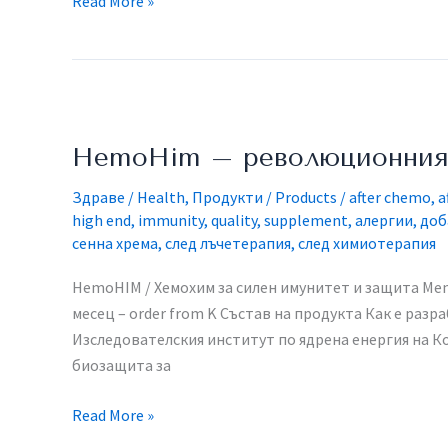
Read More »
HemoHim
–
HemoHim – революционният
революционният
продукт
Здраве / Health
,
Продукти / Products
/
after chemo
,
a
на
high end
,
immunity
,
quality
,
supplement
,
алергии
,
доб
Атоми
сенна хрема
,
след лъчетерапия
,
след химиотерапия
HemoHIM / Хемохим за силен имунитет и защита​ Membe
месец – order from K Състав на продукта Как е разр
Изследователския институт по ядрена енергия на Ко
биозащита за
Read More »