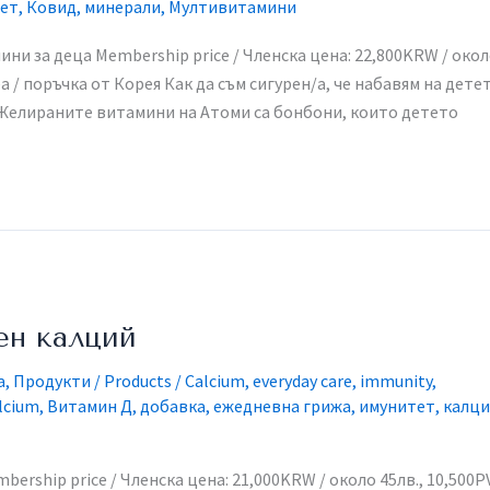
ет
,
Ковид
,
минерали
,
Мултивитамини
ни за деца Membership price / Членска цена: 22,800KRW / око
ea / поръчка от Корея​ Как да съм сигурен/а, че набавям на дете
? Желираните витамини на Атоми са бонбони, които детето
вен калций
a
,
Продукти / Products
/
Calcium
,
everyday care
,
immunity
,
alcium
,
Витамин Д
,
добавка
,
ежедневна грижа
,
имунитет
,
калц
bership price / Членска цена: 21,000KRW / около 45лв., 10,500PV