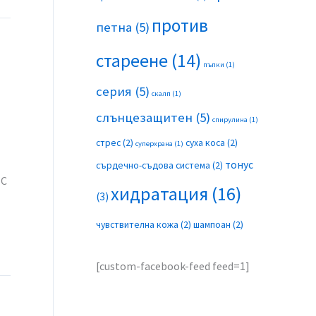
против
петна
(5)
стареене
(14)
пъпки
(1)
серия
(5)
скалп
(1)
слънцезащитен
(5)
спирулина
(1)
стрес
(2)
суха коса
(2)
суперхрана
(1)
тонус
сърдечно-съдова система
(2)
 С
хидратация
(16)
(3)
чувствителна кожа
(2)
шампоан
(2)
[custom-facebook-feed feed=1]