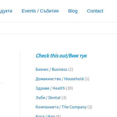
одукти
Events / Събития
Blog
Contact
Check this out/Виж тук
Бизнес / Business
(1)
Домакинство / Household
(1)
Здраве / Health
(20)
Зъби / Dental
(3)
Компанията / The Company
(2)
Коса / Hair
(6)