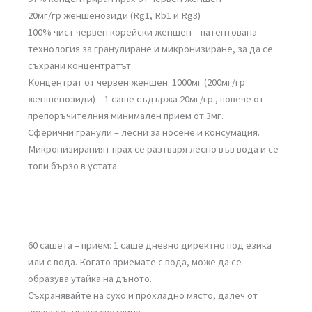
20мг/гр женшенозиди (Rg1, Rb1 и Rg3)
100% чист червен корейски женшен – патентована
технология за гранулиране и микронизиране, за да се
съхрани концентратът
Концентрат от червен женшен: 1000мг (200мг/гр
женшенозиди) – 1 саше съдържа 20мг/гр., повече от
препоръчителния минимален прием от 3мг.
Сферични гранули – лесни за носене и консумация.
Микронизираният прах се разтваря лесно във вода и се
топи бързо в устата.
60 сашета – прием: 1 саше дневно директно под езика
или с вода. Когато приемате с вода, може да се
образува утайка на дъното.
Съхранявайте на сухо и прохладно място, далеч от
пряка слънчева светлина.