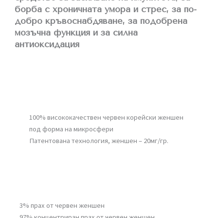
борба с хроничната умора и стрес, за по-
добро кръвоснабдяване, за подобрена
мозъчна функция и за силна
антиоксидация
100% висококачествен червен корейски женшен
под форма на микросфери
Патентована технология, женшен – 20мг/гр.
3% прах от червен женшен
97% концентриран прах от червен женшен