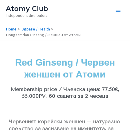
Skip
Atomy Club
to
Independent distributors
content
Home
Здраве / Health
Hongsamdan Ginseng / Женшен от Атоми
Red Ginseng / Червен
женшен от Атоми​
Membership price / Членска цена: 77.50€,
55,000PV, 60 сашета за 2 месеца​
Червеният корейски женшен – натурално
средство за засилване на имунитета, за