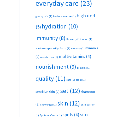
everyday care
(23)
high end
greasy hair
(1)
herbal shampoo
(1)
hydration
(10)
(5)
immunity
(8)
K-beauty
(1)
lotion
(1)
minerals
Marine Ampoule Eye Patch
(1)
memory
(1)
multivitamins
(4)
(2)
moisturiser
(1)
nourishment
(9)
pimples
(1)
quality
(11)
safe
(1)
scalp
(1)
set
(12)
sensitive skin
(2)
shampoo
skin
(12)
(2)
shower gel
(1)
skin barrier
sun
spots
(4)
(1)
Spot-out Cream
(1)