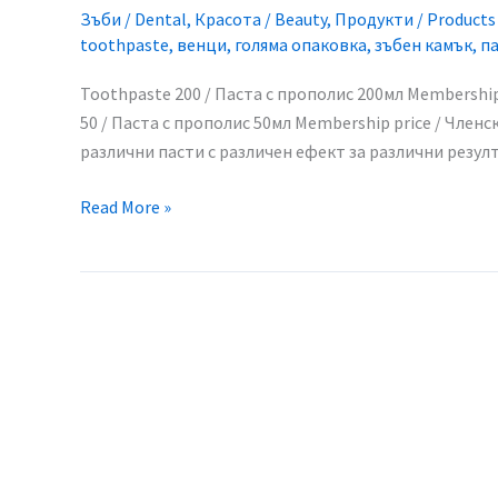
за
Зъби / Dental
,
Красота / Beauty
,
Продукти / Products
зъби
toothpaste
,
венци
,
голяма опаковка
,
зъбен камък
,
па
за
цялото
Toothpaste 200 / Паста с прополис 200мл​ Membership 
семейство
50 / Паста с прополис 50мл​ Membership price / Членск
различни пасти с различен ефект за различни резулт
Read More »