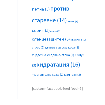
против
петна
(5)
стареене
(14)
пъпки
(1)
серия
(5)
скалп
(1)
слънцезащитен
(5)
спирулина
(1)
стрес
(2)
суха коса
(2)
суперхрана
(1)
тонус
сърдечно-съдова система
(2)
хидратация
(16)
(3)
чувствителна кожа
(2)
шампоан
(2)
[custom-facebook-feed feed=1]