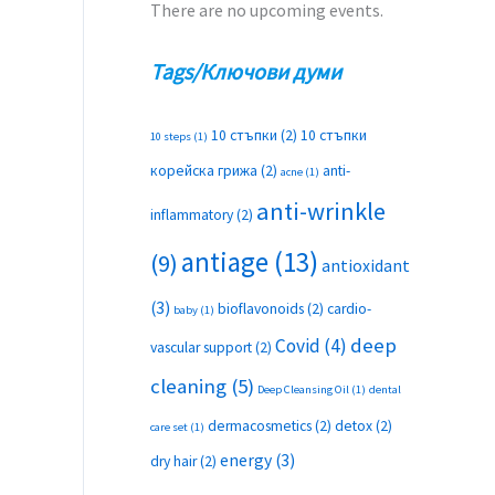
There are no upcoming events.
Tags/Ключови думи
10 стъпки
(2)
10 стъпки
10 steps
(1)
корейска грижа
(2)
anti-
acne
(1)
anti-wrinkle
inflammatory
(2)
antiage
(13)
(9)
antioxidant
(3)
bioflavonoids
(2)
cardio-
baby
(1)
deep
Covid
(4)
vascular support
(2)
cleaning
(5)
Deep Cleansing Oil
(1)
dental
dermacosmetics
(2)
detox
(2)
care set
(1)
energy
(3)
dry hair
(2)