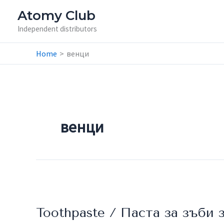
Skip
Atomy Club
to
Independent distributors
content
Home
венци
венци
Toothpaste
/
Toothpaste / Паста за зъби 
Паста