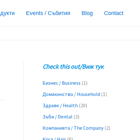
одукти
Events / Събития
Blog
Contact
Check this out/Виж тук
Бизнес / Business
(1)
Домакинство / Household
(1)
Здраве / Health
(20)
Зъби / Dental
(3)
Компанията / The Company
(2)
Коса / Hair
(6)