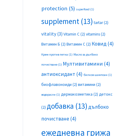
protection
(5)
superfood
(1)
supplement
(13)
tartar
(2)
vitality
(3)
Vitamin C
(2)
vitamins
(2)
Ковид
(4)
Витамин Б
(2)
Витамин С
(2)
Крем против петна
(1)
Масло за дълбоко
Мултивитамини
(4)
почистване
(1)
антиоксидант
(4)
билков шампоан
(1)
биофлавоноиди
(2)
витамини
(2)
дермакозметика
(2)
детокс
водорасли
(1)
добавка
(13)
дълбоко
(2)
почистване
(4)
ежедневна грижа