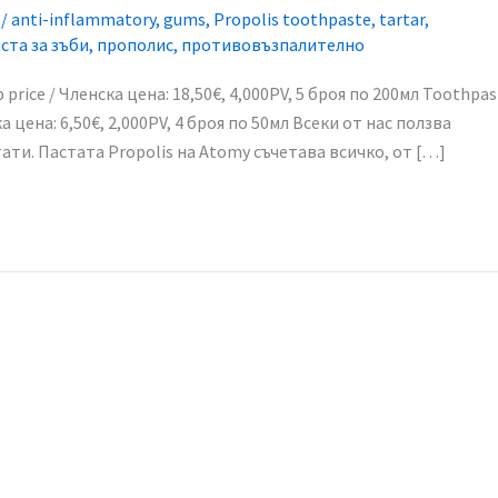
/
anti-inflammatory
,
gums
,
Propolis toothpaste
,
tartar
,
ста за зъби
,
прополис
,
противовъзпалително
price / Членска цена: 18,50€, 4,000PV, 5 броя по 200мл​ Toothpas
а цена: 6,50€, 2,000PV, 4 броя по 50мл​ Всеки от нас ползва
ати. Пастата Propolis на Atomy съчетава всичко, от […]