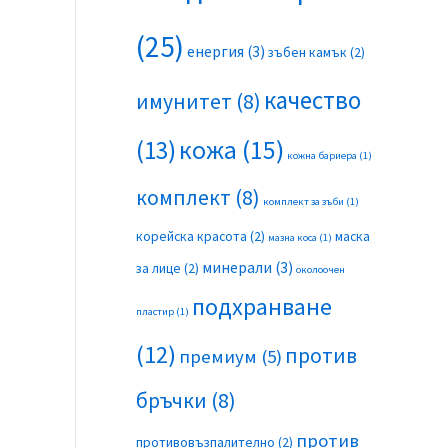
(25)
енергия
(3)
зъбен камък
(2)
качество
имунитет
(8)
(13)
кожа
(15)
кожна бариера
(1)
комплект
(8)
комплект за зъби
(1)
корейска красота
(2)
маска
мазна коса
(1)
минерали
(3)
за лице
(2)
околоочен
подхранване
пластир
(1)
(12)
против
премиум
(5)
бръчки
(8)
против
противовъзпалително
(2)