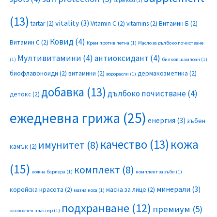
superfood
(1)
(13)
vitality
(3)
tartar
(2)
Vitamin C
(2)
vitamins
(2)
Витамин Б
(2)
Ковид
(4)
Витамин С
(2)
Крем против петна
(1)
Масло за дълбоко почистване
Мултивитамини
(4)
антиоксидант
(4)
(1)
билков шампоан
(1)
биофлавоноиди
(2)
витамини
(2)
дермакозметика
(2)
водорасли
(1)
добавка
(13)
дълбоко почистване
(4)
детокс
(2)
ежедневна грижа
(25)
енергия
(3)
зъбен
качество
(13)
кожа
имунитет
(8)
камък
(2)
(15)
комплект
(8)
кожна бариера
(1)
комплект за зъби
(1)
минерали
(3)
корейска красота
(2)
маска за лице
(2)
мазна коса
(1)
подхранване
(12)
премиум
(5)
околоочен пластир
(1)