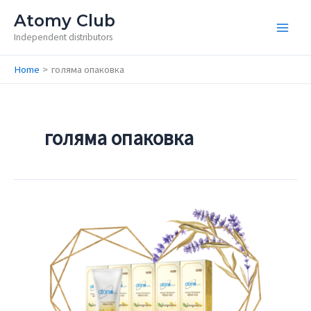
Skip
Atomy Club
to
Independent distributors
content
Home
голяма опаковка
голяма опаковка
Toothpaste
/
Паста
за
зъби
за