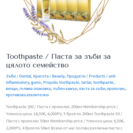
цялото
семейство
Toothpaste / Паста за зъби за
цялото семейство
Зъби / Dental
,
Красота / Beauty
,
Продукти / Products
/
anti-
inflammatory
,
gums
,
Propolis toothpaste
,
tartar
,
toothpaste
,
венци
,
голяма опаковка
,
зъбен камък
,
паста за зъби
,
прополис
,
противовъзпалително
Toothpaste 200 / Паста с прополис 200мл​ Membership price /
Членска цена: 18,50€, 4,000PV, 5 броя по 200мл​ Toothpaste 50 /
Паста с прополис 50мл​ Membership price / Членска цена: 6,50€,
2,000PV, 4 броя по 50мл​ Всеки от нас ползва различни пасти с