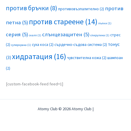
против бръчки
(8)
против
противовъзпалително
(2)
против стареене
(14)
петна
(5)
пъпки
(1)
серия
(5)
слънцезащитен
(5)
стрес
скалп
(1)
спирулина
(1)
тонус
(2)
суха коса
(2)
сърдечно-съдова система
(2)
суперхрана
(1)
хидратация
(16)
(3)
чувствителна кожа
(2)
шампоан
(2)
[custom-facebook-feed feed=1]
Atomy Club © 2026 Atomy Club |