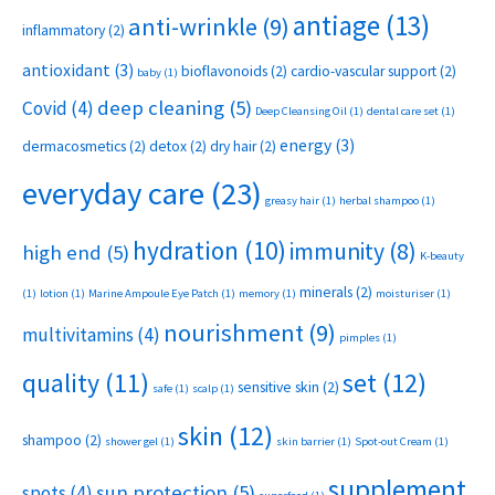
antiage
(13)
anti-wrinkle
(9)
inflammatory
(2)
antioxidant
(3)
bioflavonoids
(2)
cardio-vascular support
(2)
baby
(1)
deep cleaning
(5)
Covid
(4)
Deep Cleansing Oil
(1)
dental care set
(1)
energy
(3)
dermacosmetics
(2)
detox
(2)
dry hair
(2)
everyday care
(23)
greasy hair
(1)
herbal shampoo
(1)
hydration
(10)
immunity
(8)
high end
(5)
K-beauty
minerals
(2)
(1)
lotion
(1)
Marine Ampoule Eye Patch
(1)
memory
(1)
moisturiser
(1)
nourishment
(9)
multivitamins
(4)
pimples
(1)
set
(12)
quality
(11)
sensitive skin
(2)
safe
(1)
scalp
(1)
skin
(12)
shampoo
(2)
shower gel
(1)
skin barrier
(1)
Spot-out Cream
(1)
supplement
sun protection
(5)
spots
(4)