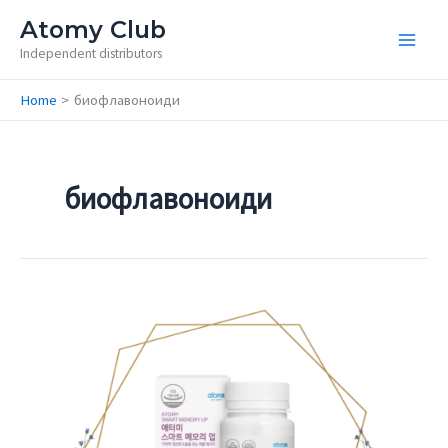
Skip
Atomy Club
to
Independent distributors
content
Home
биофлавоноиди
биофлавоноиди
Smart
Memory
Up
–
Съживи
паметта