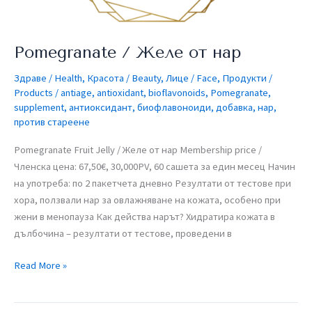
Pomegranate / Желе от нар
Здраве / Health
,
Красота / Beauty
,
Лице / Face
,
Продукти /
Products
/
antiage
,
antioxidant
,
bioflavonoids
,
Pomegranate
,
supplement
,
антиоксидант
,
биофлавоноиди
,
добавка
,
нар
,
против стареене
Pomegranate Fruit Jelly / Желе от нар​ Membership price /
Членска цена: 67,50€, 30,000PV, 60 сашета за един месец​ Начин
на употреба: по 2 пакетчета дневно Резултати от тестове при
хора, ползвали нар за овлажняване на кожата, особено при
жени в менопауза Как действа нарът? Хидратира кожата в
дълбочина – резултати от тестове, проведени в
Read More »