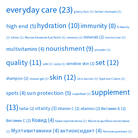
everyday care
(23)
greasy hair
(1)
herbal shampoo
(1)
hydration
(10)
immunity
(8)
high end
(5)
K-beauty
minerals
(2)
(1)
lotion
(1)
Marine Ampoule Eye Patch
(1)
memory
(1)
moisturiser
(1)
nourishment
(9)
multivitamins
(4)
pimples
(1)
set
(12)
quality
(11)
sensitive skin
(2)
safe
(1)
scalp
(1)
skin
(12)
shampoo
(2)
shower gel
(1)
skin barrier
(1)
Spot-out Cream
(1)
supplement
sun protection
(5)
spots
(4)
superfood
(1)
(13)
vitality
(3)
tartar
(2)
Vitamin C
(2)
vitamins
(2)
Витамин Б
(2)
Ковид
(4)
Витамин С
(2)
Крем против петна
(1)
Масло за дълбоко почистване
Мултивитамини
(4)
антиоксидант
(4)
(1)
билков шампоан
(1)