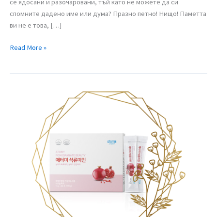
се ядосани и разочаровани, тъй като не можете да си
спомните дадено име или дума? Празно петно! Нищо! Паметта
ви не е това, […]
Read More »
Pomegranate
/
Желе
от
нар