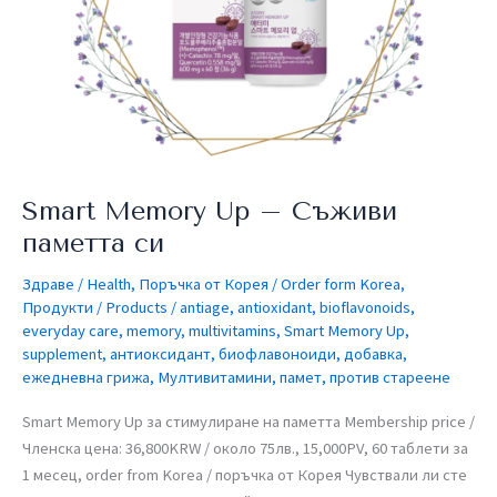
си
Smart Memory Up – Съживи
паметта си
Здраве / Health
,
Поръчка от Корея / Order form Korea
,
Продукти / Products
/
antiage
,
antioxidant
,
bioflavonoids
,
everyday care
,
memory
,
multivitamins
,
Smart Memory Up
,
supplement
,
антиоксидант
,
биофлавоноиди
,
добавка
,
ежедневна грижа
,
Мултивитамини
,
памет
,
против стареене
Smart Memory Up за стимулиране на паметта​ Membership price /
Членска цена: 36,800KRW / около 75лв., 15,000PV, 60 таблети за
1 месец, order from Korea / поръчка от Корея Чувствали ли сте