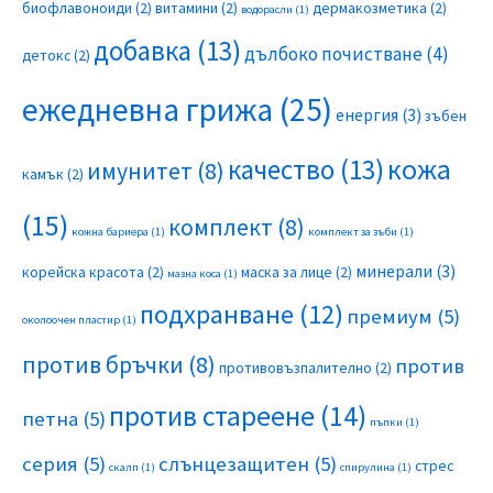
биофлавоноиди
(2)
витамини
(2)
дермакозметика
(2)
водорасли
(1)
добавка
(13)
дълбоко почистване
(4)
детокс
(2)
ежедневна грижа
(25)
енергия
(3)
зъбен
качество
(13)
кожа
имунитет
(8)
камък
(2)
(15)
комплект
(8)
кожна бариера
(1)
комплект за зъби
(1)
минерали
(3)
корейска красота
(2)
маска за лице
(2)
мазна коса
(1)
подхранване
(12)
премиум
(5)
околоочен пластир
(1)
против бръчки
(8)
против
противовъзпалително
(2)
против стареене
(14)
петна
(5)
пъпки
(1)
серия
(5)
слънцезащитен
(5)
стрес
скалп
(1)
спирулина
(1)