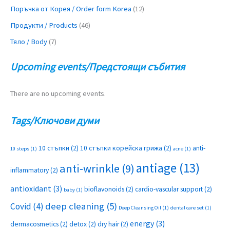
Поръчка от Корея / Order form Korea
(12)
Продукти / Products
(46)
Тяло / Body
(7)
Upcoming events/Предстоящи събития
There are no upcoming events.
Tags/Ключови думи
10 стъпки
(2)
10 стъпки корейска грижа
(2)
anti-
10 steps
(1)
acne
(1)
antiage
(13)
anti-wrinkle
(9)
inflammatory
(2)
antioxidant
(3)
bioflavonoids
(2)
cardio-vascular support
(2)
baby
(1)
deep cleaning
(5)
Covid
(4)
Deep Cleansing Oil
(1)
dental care set
(1)
energy
(3)
dermacosmetics
(2)
detox
(2)
dry hair
(2)