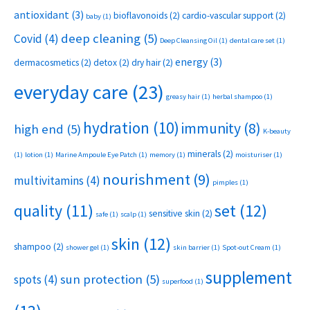
antioxidant
(3)
bioflavonoids
(2)
cardio-vascular support
(2)
baby
(1)
deep cleaning
(5)
Covid
(4)
Deep Cleansing Oil
(1)
dental care set
(1)
energy
(3)
dermacosmetics
(2)
detox
(2)
dry hair
(2)
everyday care
(23)
greasy hair
(1)
herbal shampoo
(1)
hydration
(10)
immunity
(8)
high end
(5)
K-beauty
minerals
(2)
(1)
lotion
(1)
Marine Ampoule Eye Patch
(1)
memory
(1)
moisturiser
(1)
nourishment
(9)
multivitamins
(4)
pimples
(1)
set
(12)
quality
(11)
sensitive skin
(2)
safe
(1)
scalp
(1)
skin
(12)
shampoo
(2)
shower gel
(1)
skin barrier
(1)
Spot-out Cream
(1)
supplement
sun protection
(5)
spots
(4)
superfood
(1)