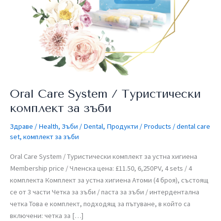
за
зъби
Oral Care System / Туристически
комплект за зъби
Здраве / Health
,
Зъби / Dental
,
Продукти / Products
/
dental care
set
,
комплект за зъби
Oral Care System / Туристически комплект за устна хигиена
Membership price / Членска цена: £11.50, 6,250PV, 4 sets / 4
комплекта Комплект за устна хигиена Атоми (4 броя), състоящ
се от 3 части Четка за зъби / паста за зъби / интердентална
четка Това е комплект, подходящ за пътуване, в който са
включени: четка за […]