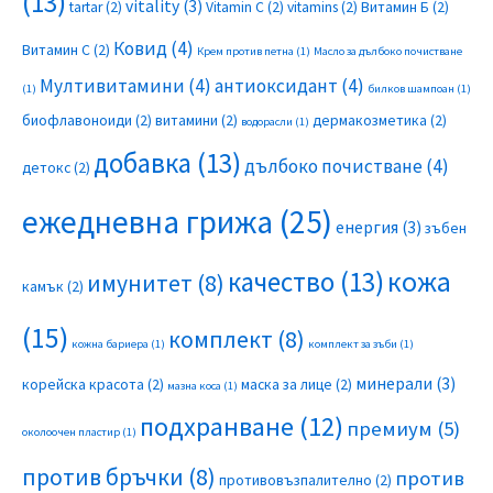
(13)
vitality
(3)
tartar
(2)
Vitamin C
(2)
vitamins
(2)
Витамин Б
(2)
Ковид
(4)
Витамин С
(2)
Крем против петна
(1)
Масло за дълбоко почистване
Мултивитамини
(4)
антиоксидант
(4)
(1)
билков шампоан
(1)
биофлавоноиди
(2)
витамини
(2)
дермакозметика
(2)
водорасли
(1)
добавка
(13)
дълбоко почистване
(4)
детокс
(2)
ежедневна грижа
(25)
енергия
(3)
зъбен
качество
(13)
кожа
имунитет
(8)
камък
(2)
(15)
комплект
(8)
кожна бариера
(1)
комплект за зъби
(1)
минерали
(3)
корейска красота
(2)
маска за лице
(2)
мазна коса
(1)
подхранване
(12)
премиум
(5)
околоочен пластир
(1)
против бръчки
(8)
против
противовъзпалително
(2)