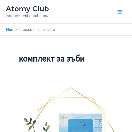
Skip
Atomy Club
to
Independent distributors
content
Home
комплект за зъби
комплект за зъби
Oral
Care
System
/
Туристически
комплект