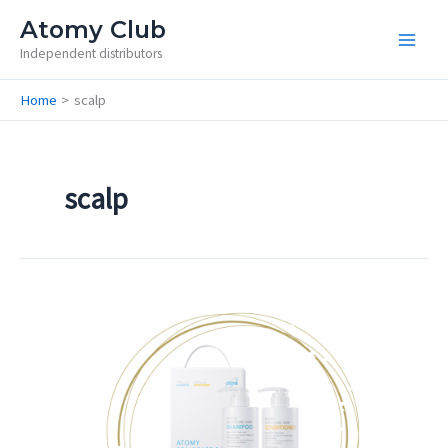
Skip
Atomy Club
to
Independent distributors
content
Home
scalp
scalp
Scalp
Care
Set
/
Грижа
за