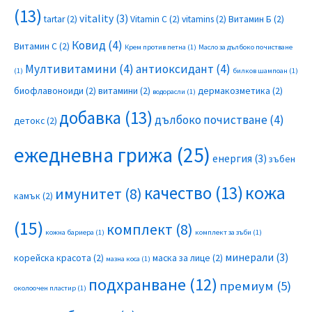
(13)
vitality
(3)
tartar
(2)
Vitamin C
(2)
vitamins
(2)
Витамин Б
(2)
Ковид
(4)
Витамин С
(2)
Крем против петна
(1)
Масло за дълбоко почистване
Мултивитамини
(4)
антиоксидант
(4)
(1)
билков шампоан
(1)
биофлавоноиди
(2)
витамини
(2)
дермакозметика
(2)
водорасли
(1)
добавка
(13)
дълбоко почистване
(4)
детокс
(2)
ежедневна грижа
(25)
енергия
(3)
зъбен
качество
(13)
кожа
имунитет
(8)
камък
(2)
(15)
комплект
(8)
кожна бариера
(1)
комплект за зъби
(1)
минерали
(3)
корейска красота
(2)
маска за лице
(2)
мазна коса
(1)
подхранване
(12)
премиум
(5)
околоочен пластир
(1)