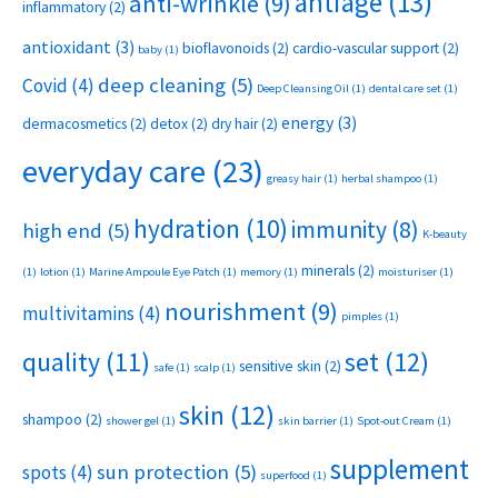
antiage
(13)
anti-wrinkle
(9)
inflammatory
(2)
antioxidant
(3)
bioflavonoids
(2)
cardio-vascular support
(2)
baby
(1)
deep cleaning
(5)
Covid
(4)
Deep Cleansing Oil
(1)
dental care set
(1)
energy
(3)
dermacosmetics
(2)
detox
(2)
dry hair
(2)
everyday care
(23)
greasy hair
(1)
herbal shampoo
(1)
hydration
(10)
immunity
(8)
high end
(5)
K-beauty
minerals
(2)
(1)
lotion
(1)
Marine Ampoule Eye Patch
(1)
memory
(1)
moisturiser
(1)
nourishment
(9)
multivitamins
(4)
pimples
(1)
set
(12)
quality
(11)
sensitive skin
(2)
safe
(1)
scalp
(1)
skin
(12)
shampoo
(2)
shower gel
(1)
skin barrier
(1)
Spot-out Cream
(1)
supplement
sun protection
(5)
spots
(4)
superfood
(1)