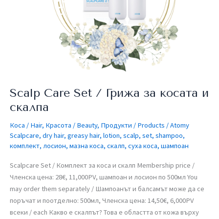
косата
и
скалпа
Scalp Care Set / Грижа за косата и
скалпа
Коса / Hair
,
Красота / Beauty
,
Продукти / Products
/
Atomy
Scalpcare
,
dry hair
,
greasy hair
,
lotion
,
scalp
,
set
,
shampoo
,
комплект
,
лосион
,
мазна коса
,
скалп
,
суха коса
,
шампоан
Scalpcare Set / Комплект за коса и скалп​ Membership price /
Членска цена: 28€, 11,000PV, шампоан и лосион по 500мл​ You
may order them separately / Шампоанът и балсамът може да се
поръчат и поотделно: 500мл, Членска цена: 14,50€, 6,000PV
всеки / each Какво е скалпът? Това е областта от кожа върху