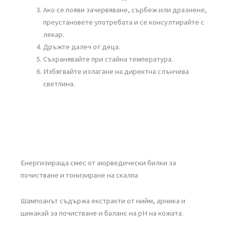
Ако се появи зачервяване, сърбеж или дразнене,
преустановете употребата и се консултирайте с
лекар.
Дръжте далеч от деца.
Съхранявайте при стайна температура.
Избягвайте излагане на директна слънчева
светлина.
Енергизираща смес от аюрведически билки за
почистване и тонизиране на скалпа
Шампоанът съдържа екстракти от нийм, арника и
шикакай за почистване и баланс на рН на кожата.