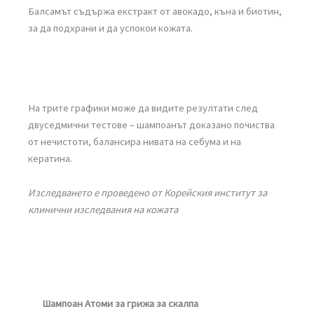
Балсамът съдържа екстракт от авокадо, къна и биотин,
за да подхрани и да успокои кожата.
На трите графики може да видите резултати след
двуседмични тестове – шампоанът доказано почиства
от нечистоти, балансира нивата на себума и на
кератина.
Изследването е проведено от Корейския институт за
клинични изследвания на кожата
Шампоан Атоми за грижа за скалпа