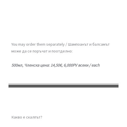
You may order them separately / Шампоанът и балсамът
може да се поръчат и поотделно:
500мл, Членска цена: 14,50€, 6,000PV всеки / each
Какво е скалпът?