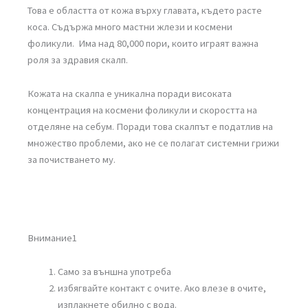
Това е областта от кожа върху главата, където расте
коса. Съдържа много мастни жлези и космени
фоликули. Има над 80,000 пори, които играят важна
роля за здравия скалп.
Кожата на скалпа е уникална поради високата
концентрация на космени фоликули и скоростта на
отделяне на себум. Поради това скалпът е податлив на
множество проблеми, ако не се полагат системни грижи
за почистването му.
Внимание1
Само за външна употреба
избягвайте контакт с очите. Ако влезе в очите,
изплакнете обилно с вода.