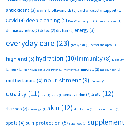
antioxidant
(3)
bioflavonoids
(2)
cardio-vascular support
(2)
baby
(1)
deep cleaning
(5)
Covid
(4)
Deep Cleansing Oil
(1)
dental care set
(1)
energy
(3)
dermacosmetics
(2)
detox
(2)
dry hair
(2)
everyday care
(23)
greasy hair
(1)
herbal shampoo
(1)
hydration
(10)
immunity
(8)
high end
(5)
K-beauty
minerals
(2)
(1)
lotion
(1)
Marine Ampoule Eye Patch
(1)
memory
(1)
moisturiser
(1)
nourishment
(9)
multivitamins
(4)
pimples
(1)
set
(12)
quality
(11)
sensitive skin
(2)
safe
(1)
scalp
(1)
skin
(12)
shampoo
(2)
shower gel
(1)
skin barrier
(1)
Spot-out Cream
(1)
supplement
sun protection
(5)
spots
(4)
superfood
(1)