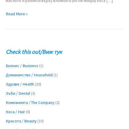
маслото и разнеси върху влажната (но не мокра) коса […]
Read More »
Check this out/Виж тук
Бизнес / Business
(1)
Домакинство / Household
(1)
Здраве / Health
(20)
Зъби / Dental
(3)
Компанията / The Company
(2)
Коса / Hair
(6)
Красота / Beauty
(33)