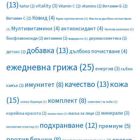
(13)
vitality
(3)
tartar
(2)
Vitamin C
(2)
vitamins
(2)
Витамин Б
(2)
Ковид
(4)
Витамин С
(2)
Крем против петна
(1)
Масло за дълбоко почистване
Мултивитамини
(4)
антиоксидант
(4)
(1)
билков шампоан
(1)
биофлавоноиди
(2)
витамини
(2)
дермакозметика
(2)
водорасли
(1)
добавка
(13)
дълбоко почистване
(4)
детокс
(2)
ежедневна грижа
(25)
енергия
(3)
зъбен
качество
(13)
кожа
имунитет
(8)
камък
(2)
(15)
комплект
(8)
кожна бариера
(1)
комплект за зъби
(1)
минерали
(3)
корейска красота
(2)
маска за лице
(2)
мазна коса
(1)
подхранване
(12)
премиум
(5)
околоочен пластир
(1)
против бръчки
(8)
против