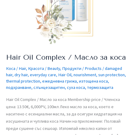
коса
Hair Oil Complex / Масло за коса
Коса / Hair
,
Красота / Beauty
,
Продукти / Products
/
damaged
hair
,
dry hair
,
everyday care
,
Hair Oil
,
nourishment
,
sun protection
,
thermal protection
,
ежедневна грижа
,
изтощена коса
,
подхранване
,
слънцезащитен
,
суха коса
,
термозащита
Hair Oil Complex / Масло за коса Membership price / Членска
цена: 13.50€, 6,000PV, 100мл​ Леко масло за коса, което е
наситено с есенциални масла, за да осигури хидратация на
изсушената и чуплива коса Начин на приложение: Ползвай
преди сушене със сешоар. Изпомпай няколко капки от