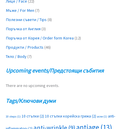
Лице / Face
(22)
Мъже / For Men
(7)
Полезни съвети / Tips
(8)
Поръчка от Англия
(3)
Поръчка от Корея / Order form Korea
(12)
Продукти / Products
(46)
Тяло / Body
(7)
Upcoming events/Предстоящи събития
There are no upcoming events.
Tags/Ключови думи
10 стъпки
(2)
10 стъпки корейска грижа
(2)
anti-
10 steps
(1)
acne
(1)
antiage
(13)
anti-wrinkle
(9)
inflammatory
(2)