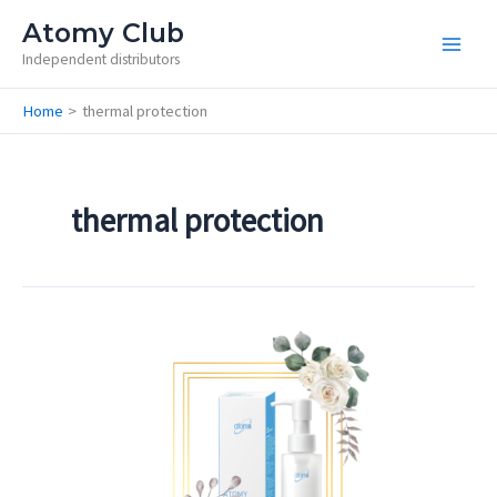
Skip
Atomy Club
to
Independent distributors
content
Home
thermal protection
thermal protection
Hair
Oil
Complex
/
Масло
за