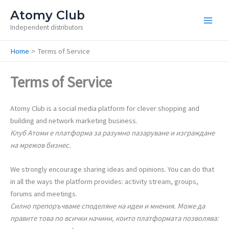
Skip
Atomy Club
to
Independent distributors
content
Home
Terms of Service
Terms of Service
Atomy Club is a social media platform for clever shopping and
building and network marketing business.
Клуб Атоми е платформа за разумно пазаруване и изграждане
на мрежов бизнес.
We strongly encourage sharing ideas and opinions. You can do that
in all the ways the platform provides: activity stream, groups,
forums and meetings.
Силно препоръчваме споделяне на идеи и мнения. Може да
правите това по всички начини, които платформата позволява: