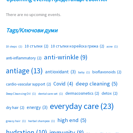
There are no upcoming events.
Tags/Ключови думи
10 стъпки
(2)
10 стъпки корейска грижа
(2)
10 steps
(1)
acne
(1)
anti-wrinkle
(9)
anti-inflammatory
(2)
antiage
(13)
antioxidant
(3)
bioflavonoids
(2)
baby
(1)
deep cleaning
(5)
Covid
(4)
cardio-vascular support
(2)
dermacosmetics
(2)
detox
(2)
Deep Cleansing Oil
(1)
dental care set
(1)
everyday care
(23)
energy
(3)
dry hair
(2)
high end
(5)
greasy hair
(1)
herbal shampoo
(1)
hydration
(10)
immunity
(8)