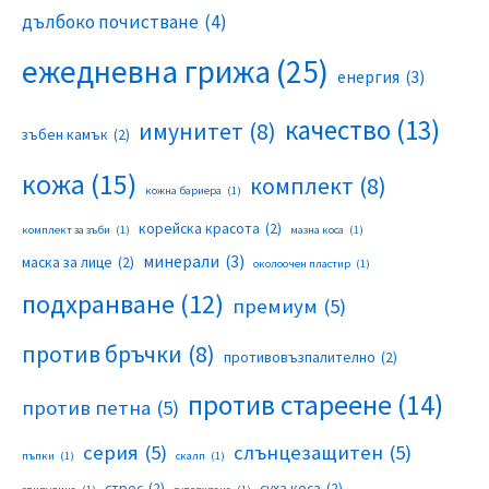
дълбоко почистване
(4)
ежедневна грижа
(25)
енергия
(3)
качество
(13)
имунитет
(8)
зъбен камък
(2)
кожа
(15)
комплект
(8)
кожна бариера
(1)
корейска красота
(2)
комплект за зъби
(1)
мазна коса
(1)
минерали
(3)
маска за лице
(2)
околоочен пластир
(1)
подхранване
(12)
премиум
(5)
против бръчки
(8)
противовъзпалително
(2)
против стареене
(14)
против петна
(5)
серия
(5)
слънцезащитен
(5)
пъпки
(1)
скалп
(1)
стрес
(2)
суха коса
(2)