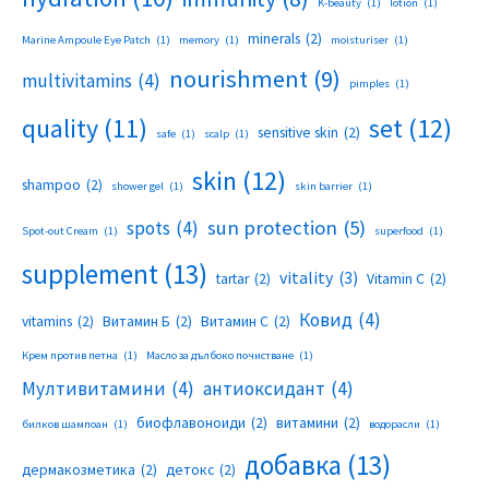
K-beauty
(1)
lotion
(1)
minerals
(2)
Marine Ampoule Eye Patch
(1)
memory
(1)
moisturiser
(1)
nourishment
(9)
multivitamins
(4)
pimples
(1)
set
(12)
quality
(11)
sensitive skin
(2)
safe
(1)
scalp
(1)
skin
(12)
shampoo
(2)
shower gel
(1)
skin barrier
(1)
sun protection
(5)
spots
(4)
Spot-out Cream
(1)
superfood
(1)
supplement
(13)
vitality
(3)
tartar
(2)
Vitamin C
(2)
Ковид
(4)
vitamins
(2)
Витамин Б
(2)
Витамин С
(2)
Крем против петна
(1)
Масло за дълбоко почистване
(1)
Мултивитамини
(4)
антиоксидант
(4)
биофлавоноиди
(2)
витамини
(2)
билков шампоан
(1)
водорасли
(1)
добавка
(13)
дермакозметика
(2)
детокс
(2)