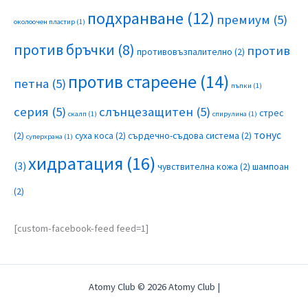
подхранване
(12)
премиум
(5)
околоочен пластир
(1)
против бръчки
(8)
против
противовъзпалително
(2)
против стареене
(14)
петна
(5)
пъпки
(1)
серия
(5)
слънцезащитен
(5)
стрес
скалп
(1)
спирулина
(1)
тонус
(2)
суха коса
(2)
сърдечно-съдова система
(2)
суперхрана
(1)
хидратация
(16)
(3)
чувствителна кожа
(2)
шампоан
(2)
[custom-facebook-feed feed=1]
Atomy Club © 2026 Atomy Club |