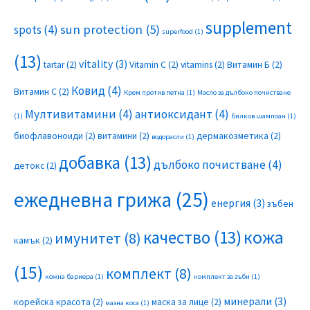
supplement
sun protection
(5)
spots
(4)
superfood
(1)
(13)
vitality
(3)
tartar
(2)
Vitamin C
(2)
vitamins
(2)
Витамин Б
(2)
Ковид
(4)
Витамин С
(2)
Крем против петна
(1)
Масло за дълбоко почистване
Мултивитамини
(4)
антиоксидант
(4)
(1)
билков шампоан
(1)
биофлавоноиди
(2)
витамини
(2)
дермакозметика
(2)
водорасли
(1)
добавка
(13)
дълбоко почистване
(4)
детокс
(2)
ежедневна грижа
(25)
енергия
(3)
зъбен
качество
(13)
кожа
имунитет
(8)
камък
(2)
(15)
комплект
(8)
кожна бариера
(1)
комплект за зъби
(1)
минерали
(3)
корейска красота
(2)
маска за лице
(2)
мазна коса
(1)