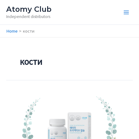
Skip
Atomy Club
to
Independent distributors
content
Home
кости
кости
Triactive
Calcium
/
Триактивен
калций