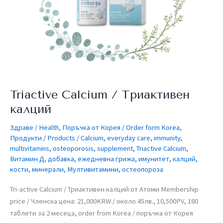
Triactive Calcium / Триактивен
калций
Здраве / Health
,
Поръчка от Корея / Order form Korea
,
Продукти / Products
/
Calcium
,
everyday care
,
immunity
,
multivitamins
,
osteoporosis
,
supplement
,
Triactive Calcium
,
Витамин Д
,
добавка
,
ежедневна грижа
,
имунитет
,
калций
,
кости
,
минерали
,
Мултивитамини
,
остеопороза
Tri-active Calcium / Триактивен калций от Атоми​ Membership
price / Членска цена: 21,000KRW / около 45лв., 10,500PV, 180
таблети за 2 месеца, order from Korea / поръчка от Корея​