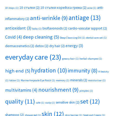
10 стъпки
(2)
10 стъпки корейска грижа
(2)
anti-
10 steps
(1)
acne
(1)
antiage
(13)
anti-wrinkle
(9)
inflammatory
(2)
antioxidant
(3)
bioflavonoids
(2)
cardio-vascular support
(2)
baby
(1)
deep cleaning
(5)
Covid
(4)
Deep Cleansing Oil
(1)
dental care set
(1)
energy
(3)
dermacosmetics
(2)
detox
(2)
dry hair
(2)
everyday care
(23)
greasy hair
(1)
herbal shampoo
(1)
hydration
(10)
immunity
(8)
high end
(5)
K-beauty
minerals
(2)
(1)
lotion
(1)
Marine Ampoule Eye Patch
(1)
memory
(1)
moisturiser
(1)
nourishment
(9)
multivitamins
(4)
pimples
(1)
set
(12)
quality
(11)
sensitive skin
(2)
safe
(1)
scalp
(1)
skin
(12)
shampoo
(2)
shower gel
(1)
skin barrier
(1)
Spot-out Cream
(1)