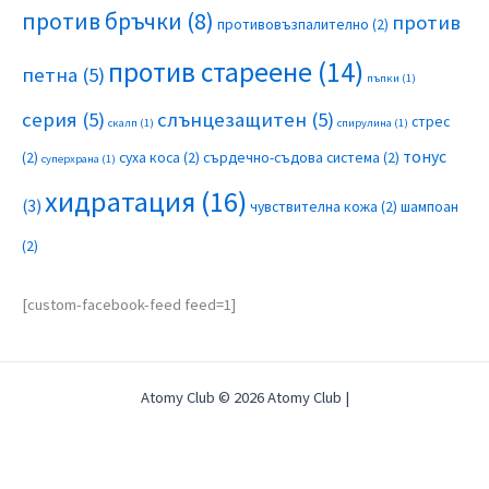
против бръчки
(8)
против
противовъзпалително
(2)
против стареене
(14)
петна
(5)
пъпки
(1)
серия
(5)
слънцезащитен
(5)
стрес
скалп
(1)
спирулина
(1)
тонус
(2)
суха коса
(2)
сърдечно-съдова система
(2)
суперхрана
(1)
хидратация
(16)
(3)
чувствителна кожа
(2)
шампоан
(2)
[custom-facebook-feed feed=1]
Atomy Club © 2026 Atomy Club |