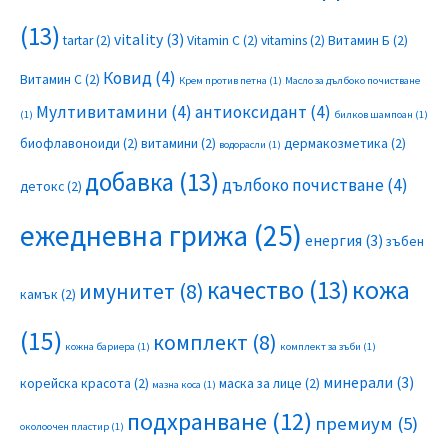
(13)
vitality
(3)
tartar
(2)
Vitamin C
(2)
vitamins
(2)
Витамин Б
(2)
Ковид
(4)
Витамин С
(2)
Крем против петна
(1)
Масло за дълбоко почистване
Мултивитамини
(4)
антиоксидант
(4)
(1)
билков шампоан
(1)
биофлавоноиди
(2)
витамини
(2)
дермакозметика
(2)
водорасли
(1)
добавка
(13)
дълбоко почистване
(4)
детокс
(2)
ежедневна грижа
(25)
енергия
(3)
зъбен
качество
(13)
кожа
имунитет
(8)
камък
(2)
(15)
комплект
(8)
кожна бариера
(1)
комплект за зъби
(1)
минерали
(3)
корейска красота
(2)
маска за лице
(2)
мазна коса
(1)
подхранване
(12)
премиум
(5)
околоочен пластир
(1)