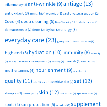
antiage
(13)
anti-wrinkle
(9)
inflammatory
(2)
antioxidant
(3)
bioflavonoids
(2)
cardio-vascular support
(2)
baby
(1)
deep cleaning
(5)
Covid
(4)
Deep Cleansing Oil
(1)
dental care set
(1)
energy
(3)
dermacosmetics
(2)
detox
(2)
dry hair
(2)
everyday care
(23)
greasy hair
(1)
herbal shampoo
(1)
hydration
(10)
immunity
(8)
high end
(5)
K-beauty
minerals
(2)
(1)
lotion
(1)
Marine Ampoule Eye Patch
(1)
memory
(1)
moisturiser
(1)
nourishment
(9)
multivitamins
(4)
pimples
(1)
set
(12)
quality
(11)
sensitive skin
(2)
safe
(1)
scalp
(1)
skin
(12)
shampoo
(2)
shower gel
(1)
skin barrier
(1)
Spot-out Cream
(1)
supplement
sun protection
(5)
spots
(4)
superfood
(1)