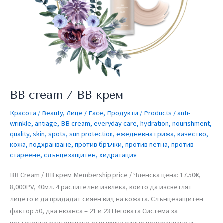
BB cream / BB крем
Красота / Beauty
,
Лице / Face
,
Продукти / Products
/
anti-
wrinkle
,
antiage
,
BB cream
,
everyday care
,
hydration
,
nourishment
,
quality
,
skin
,
spots
,
sun protection
,
ежедневна грижа
,
качество
,
кожа
,
подхранване
,
против бръчки
,
против петна
,
против
стареене
,
слънцезащитен
,
хидратация
BB Cream / BB крем​ Membership price / Членска цена: 17.50€,
8,000PV, 40мл. 4 растителни извлека, които да изсветлят
лицето и да придадат сияен вид на кожата. Слънцезащитен
фактор 50, два нюанса – 21 и 23 Неговата Система за
постепенно разтопяване осигурява силно подхранване и