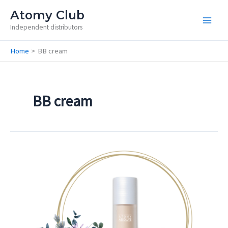
Skip
Atomy Club
to
Independent distributors
content
Home
BB cream
BB cream
BB
cream
/
BB
крем