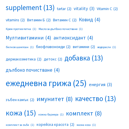
supplement
(13)
vitality
(3)
tartar
(2)
Vitamin C
(2)
Ковид
(4)
vitamins
(2)
Витамин Б
(2)
Витамин С
(2)
Крем против петна
(1)
Масло за дълбоко почистване
(1)
Мултивитамини
(4)
антиоксидант
(4)
биофлавоноиди
(2)
витамини
(2)
билков шампоан
(1)
водорасли
(1)
добавка
(13)
дермакозметика
(2)
детокс
(2)
дълбоко почистване
(4)
ежедневна грижа
(25)
енергия
(3)
качество
(13)
имунитет
(8)
зъбен камък
(2)
кожа
(15)
комплект
(8)
кожна бариера
(1)
корейска красота
(2)
комплект за зъби
(1)
мазна коса
(1)