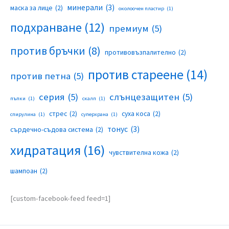
минерали
(3)
маска за лице
(2)
околоочен пластир
(1)
подхранване
(12)
премиум
(5)
против бръчки
(8)
противовъзпалително
(2)
против стареене
(14)
против петна
(5)
серия
(5)
слънцезащитен
(5)
пъпки
(1)
скалп
(1)
стрес
(2)
суха коса
(2)
спирулина
(1)
суперхрана
(1)
тонус
(3)
сърдечно-съдова система
(2)
хидратация
(16)
чувствителна кожа
(2)
шампоан
(2)
[custom-facebook-feed feed=1]