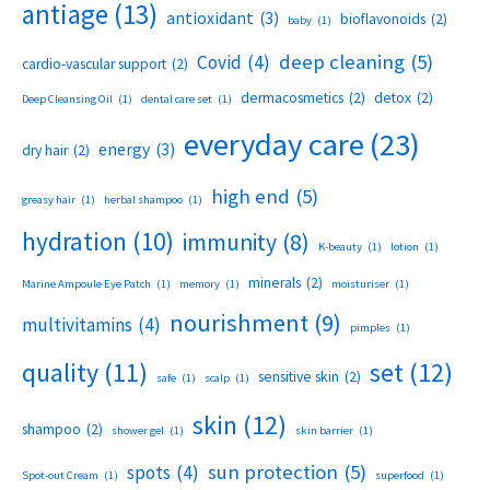
antiage
(13)
antioxidant
(3)
bioflavonoids
(2)
baby
(1)
deep cleaning
(5)
Covid
(4)
cardio-vascular support
(2)
dermacosmetics
(2)
detox
(2)
Deep Cleansing Oil
(1)
dental care set
(1)
everyday care
(23)
energy
(3)
dry hair
(2)
high end
(5)
greasy hair
(1)
herbal shampoo
(1)
hydration
(10)
immunity
(8)
K-beauty
(1)
lotion
(1)
minerals
(2)
Marine Ampoule Eye Patch
(1)
memory
(1)
moisturiser
(1)
nourishment
(9)
multivitamins
(4)
pimples
(1)
set
(12)
quality
(11)
sensitive skin
(2)
safe
(1)
scalp
(1)
skin
(12)
shampoo
(2)
shower gel
(1)
skin barrier
(1)
sun protection
(5)
spots
(4)
Spot-out Cream
(1)
superfood
(1)