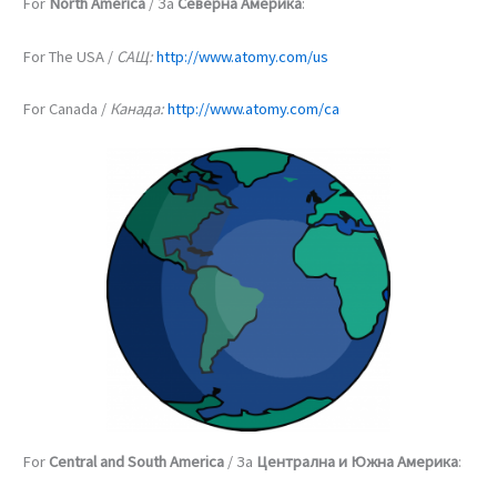
For
North America
/ За
Северна Америка
:
For The USA /
САЩ:
http://www.atomy.com/us
For Canada /
Канада:
http://www.atomy.com/ca
For
Central and South America
/ За
Централна и Южна Америка
: