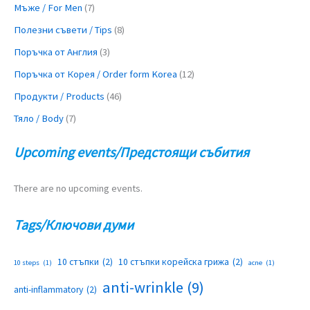
Мъже / For Men
(7)
Полезни съвети / Tips
(8)
Поръчка от Англия
(3)
Поръчка от Корея / Order form Korea
(12)
Продукти / Products
(46)
Тяло / Body
(7)
Upcoming events/Предстоящи събития
There are no upcoming events.
Tags/Ключови думи
10 стъпки
(2)
10 стъпки корейска грижа
(2)
10 steps
(1)
acne
(1)
anti-wrinkle
(9)
anti-inflammatory
(2)