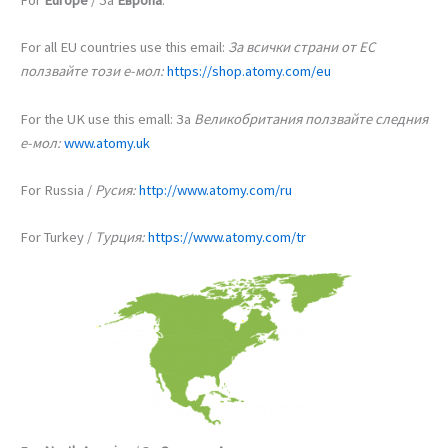
For
Europe
/ За
Европа
:
For all EU countries use this email:
За всички страни от ЕС
ползвайте този е-мол:
https://shop.atomy.com/eu
For the UK use this emall: За
Великобритания ползвайте следния
е-мол:
www.atomy.uk
For Russia /
Русия:
http://www.atomy.com/ru
For Turkey /
Турция:
https://www.atomy.com/tr