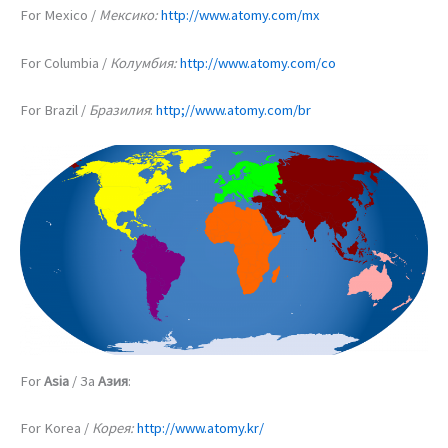
For Mexico /
Мексико:
http://www.atomy.com/mx
For Columbia /
Колумбия:
http://www.atomy.com/co
For Brazil /
Бразилия
:
http;//www.atomy.com/br
For
Asia
/ За
Азия
:
For Korea /
Корея:
http://www.atomy.kr/