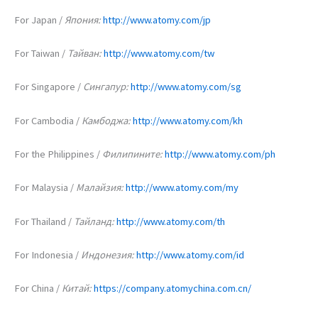
For Japan /
Япония:
http://www.atomy.com/jp
For Taiwan /
Тайван:
http://www.atomy.com/tw
For Singapore /
Сингапур:
http://www.atomy.com/sg
For Cambodia /
Камбоджа:
http://www.atomy.com/kh
For the Philippines /
Филипините:
http://www.atomy.com/ph
For Malaysia /
Малайзия:
http://www.atomy.com/my
For Thailand /
Тайланд:
http://www.atomy.com/th
For Indonesia /
Индонезия:
http://www.atomy.com/id
For China /
Китай:
https://company.atomychina.com.cn/