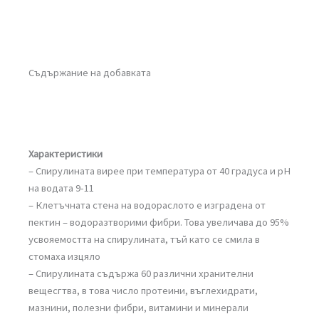
Съдържание на добавката
Характеристики
– Спирулината вирее при температура от 40 градуса и рН
на водата 9-11
– Клетъчната стена на водораслото е изградена от
пектин – водоразтворими фибри. Това увеличава до 95%
усвояемостта на спирулината, тъй като се смила в
стомаха изцяло
– Спирулината съдържа 60 различни хранителни
вещесгтва, в това число протеини, въглехидрати,
мазнини, полезни фибри, витамини и минерали