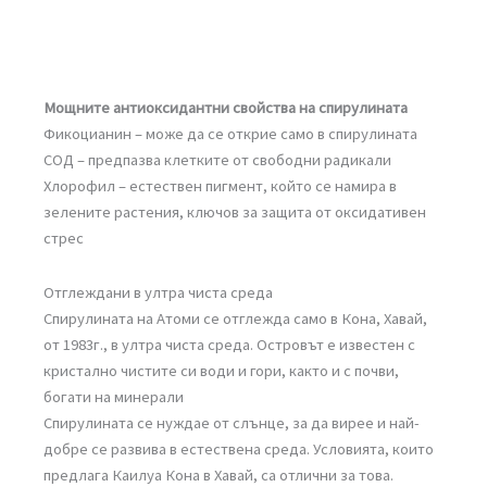
Мощните антиоксидантни свойства на спирулината
Фикоцианин – може да се открие само в спирулината
СОД – предпазва клетките от свободни радикали
Хлорофил – естествен пигмент, който се намира в
зелените растения, ключов за защита от оксидативен
стрес
Отглеждани в ултра чиста среда
Спирулината на Атоми се отглежда само в Кона, Хавай,
от 1983г., в ултра чиста среда. Островът е известен с
кристално чистите си води и гори, както и с почви,
богати на минерали
Спирулината се нуждае от слънце, за да вирее и най-
добре се развива в естествена среда. Условията, които
предлага Каилуа Кона в Хавай, са отлични за това.