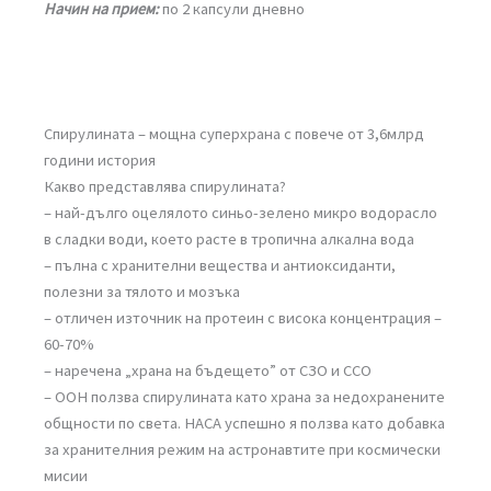
Начин на прием:
по 2 капсули дневно
Спирулината – мощна суперхрана с повече от 3,6млрд
години история
Какво представлява спирулината?
– най-дълго оцелялото синьо-зелено микро водорасло
в сладки води, което расте в тропична алкална вода
– пълна с хранителни вещества и антиоксиданти,
полезни за тялото и мозъка
– отличен източник на протеин с висока концентрация –
60-70%
– наречена „храна на бъдещето” от СЗО и ССО
– ООН ползва спирулината като храна за недохранените
общности по света. НАСА успешно я ползва като добавка
за хранителния режим на астронавтите при космически
мисии