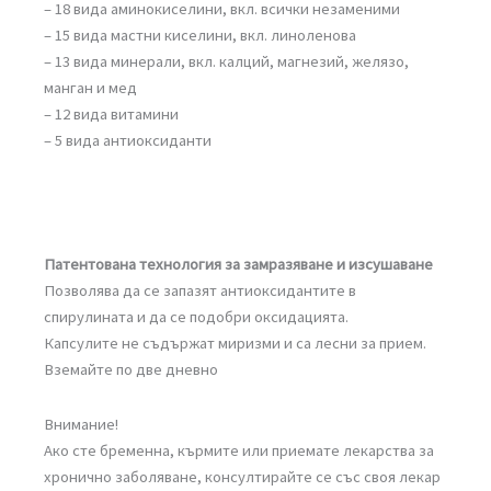
– 18 вида аминокиселини, вкл. всички незаменими
– 15 вида мастни киселини, вкл. линоленова
– 13 вида минерали, вкл. калций, магнезий, желязо,
манган и мед
– 12 вида витамини
– 5 вида антиоксиданти
Патентована технология за замразяване и изсушаване
Позволява да се запазят антиоксидантите в
спирулината и да се подобри оксидацията.
Капсулите не съдържат миризми и са лесни за прием.
Вземайте по две дневно
Внимание!
Ако сте бременна, кърмите или приемате лекарства за
хронично заболяване, консултирайте се със своя лекар