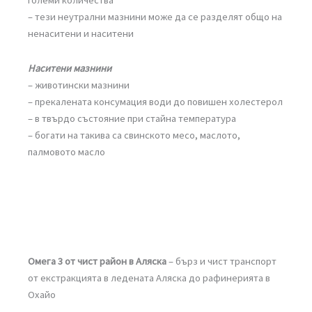
големи количества
– тези неутрални мазнини може да се разделят общо на
ненаситени и наситени
Наситени мазнини
– животински мазнини
– прекалената консумация води до повишен холестерол
– в твърдо състояние при стайна температура
– богати на такива са свинското месо, маслото,
палмовото масло
Омега 3 от чист район в Аляска
– бърз и чист транспорт
от екстракцията в ледената Аляска до рафинерията в
Охайо