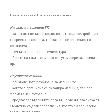
Ненаситените и Наситените мазнини
Ненаситени мазнини ЕFА
– защитават вените и кръвоносните съдове. Трябва да
се приемат с храната, тъй като не се синтезират от
организма
– течни са при стайна температура
– богати на такива са масло от сусам, перила, рапица и
др.
Неутрални мазнини
– обикновеното разбиране за мазнините
– когато в организма се складира мазнина, тя е под
формата на неутрална
– предпазва вътрешните органи, но увеличава риска от
сърдечно-съдови заболявания, когато е в прекалено