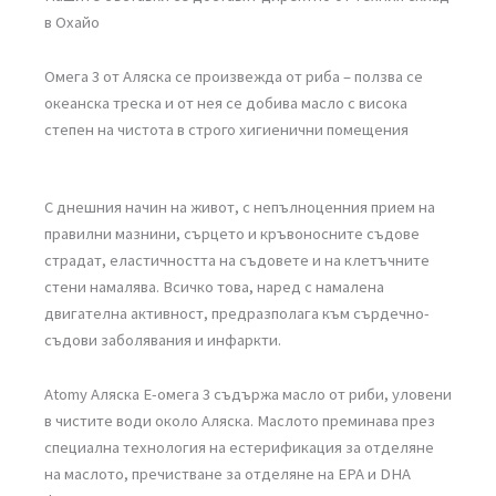
в Охайо
Омега 3 от Аляска се произвежда от риба – ползва се
океанска треска и от нея се добива масло с висока
степен на чистота в строго хигиенични помещения
С днешния начин на живот, с непълноценния прием на
правилни мазнини, сърцето и кръвоносните съдове
страдат, еластичността на съдовете и на клетъчните
стени намалява. Всичко това, наред с намалена
двигателна активност, предразполага към сърдечно-
съдови заболявания и инфаркти.
Atomy Аляска Е-омега 3 съдържа масло от риби, уловени
в чистите води около Аляска. Маслото преминава през
специална технология на естерификация за отделяне
на маслото, пречистване за отделяне на ЕРА и DHA