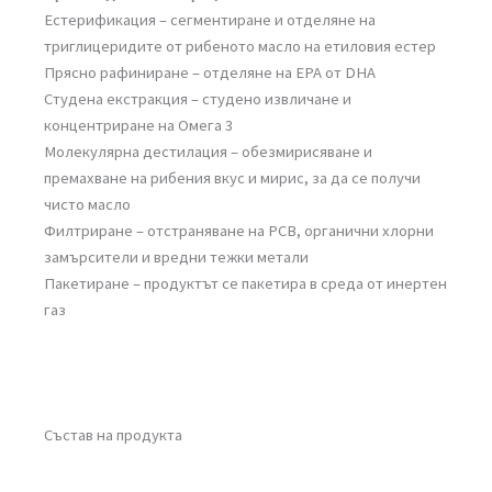
Естерификация – сегментиране и отделяне на
триглицеридите от рибеното масло на етиловия естер
Прясно рафиниране – отделяне на ЕРА от DНА
Студена екстракция – студено извличане и
концентриране на Омега 3
Молекулярна дестилация – обезмирисяване и
премахване на рибения вкус и мирис, за да се получи
чисто масло
Филтриране – отстраняване на РСВ, органични хлорни
замърсители и вредни тежки метали
Пакетиране – продуктът се пакетира в среда от инертен
газ
Състав на продукта