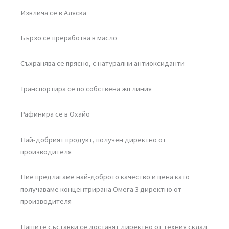
Извлича се в Аляска
Бързо се преработва в масло
Съхранява се прясно, с натурални антиоксиданти
Транспортира се по собствена жп линия
Рафинира се в Охайо
Най-добрият продукт, получен директно от
производителя
Ние предлагаме най-доброто качество и цена като
получаваме концентрирана Омега 3 директно от
производителя
Нашите съставки се доставят директно от техния склад