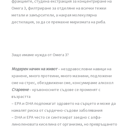
фракциите, студена екстракция за концентриране на
Омега 3, филтриране за отделяне на всички тежки
метали и замърсители, а накрая молекулярна
дестилация, за да се премахне миризмата на риба.
Защо имаме нужда от Омега 3?
Модерен начин на живот
– нездравословни навици на
хранене, много протеини, много мазнини, подложени
сме на стрес, обездвижени сме, консумираме алкохол
Стареене
– кръвоносните съдове се променят с
възрастта
– ЕРА и DНА подпомагат здравето на сърцето и може да
намалят риска от сърдечно-съдови заболявания
– DНА и ЕРА често се синтезират заедно с алфа-
линоленовата киселина от организма, но превръщането